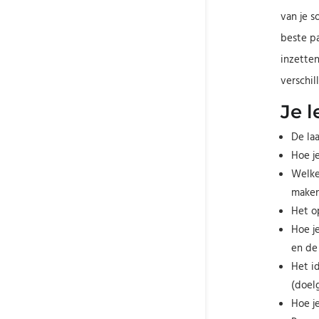
van je s
beste pa
inzetten
verschil
Je l
De la
Hoe j
Welke 
maken
Het op
Hoe je
en de 
Het i
(doel
Hoe je