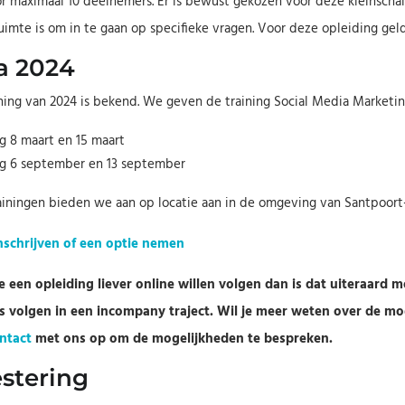
r maximaal 10 deelnemers. Er is bewust gekozen voor deze kleinscha
ruimte is om in te gaan op specifieke vragen. Voor deze opleiding ge
a 2024
ning van 2024 is bekend. We geven de training Social Media Marketi
g 8 maart en 15 maart
ag 6 september en 13 september
ainingen bieden we aan op locatie aan in de omgeving van Santpoort
inschrijven of een optie nemen
e een opleiding liever online willen volgen dan is dat uiteraard 
’s volgen in een incompany traject. Wil je meer weten over de 
ntact
met ons op om de mogelijkheden te bespreken.
estering