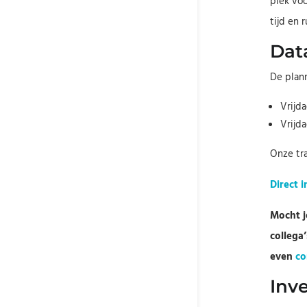
plek voo
tijd en 
Dat
De plan
Vrijda
Vrijd
Onze tr
Direct 
Mocht j
collega
even
co
Inv