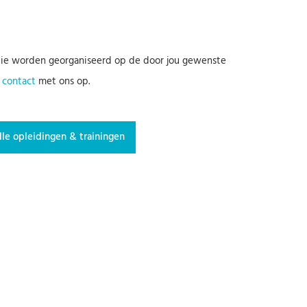
atie worden georganiseerd op de door jou gewenste
n
contact
met ons op.
lle opleidingen & trainingen