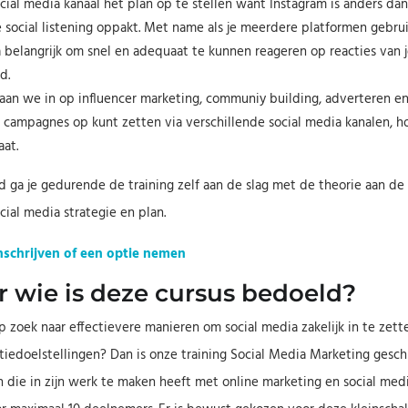
cial media kanaal het plan op te stellen want Instagram is anders dan 
e social listening oppakt. Met name als je meerdere platformen gebrui
 belangrijk om snel en adequaat te kunnen reageren op reacties van 
d.
aan we in op influencer marketing, communiy building, adverteren en 
 campagnes op kunt zetten via verschillende social media kanalen, ho
aat.
d ga je gedurende de training zelf aan de slag met de theorie aan de
cial media strategie en plan.
inschrijven of een optie nemen
r wie is deze cursus bedoeld?
p zoek naar effectievere manieren om social media zakelijk in te zett
tiedoelstellingen? Dan is onze training Social Media Marketing geschi
 die in zijn werk te maken heeft met online marketing en social media 