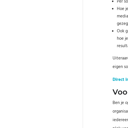
Per so
Hoe j
media
gezeg
Ook g
hoe je
result
Uiteraar
eigen so
Direct 
Voo
Ben je o
organisa
iedereen