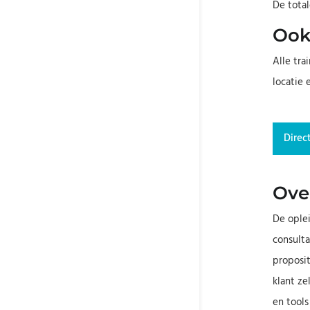
De total
Ook
Alle tra
locatie 
Direct
Over
De ople
consulta
proposit
klant ze
en tools