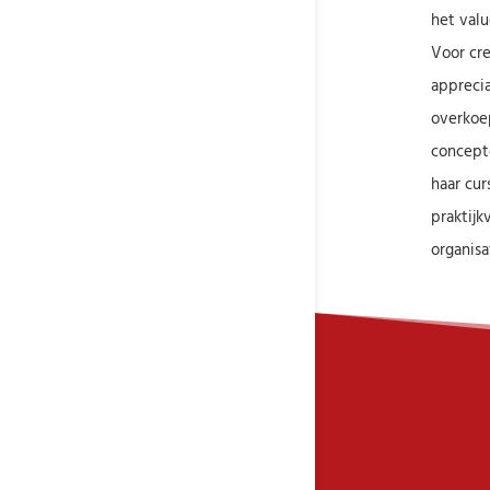
het valu
Voor cre
apprecia
overkoe
concepte
haar cur
praktijk
organisa