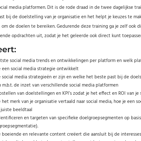
ocial media platformen. Dit is de rode draad in de twee dagelijkse trai
st bij de doelstelling van je organisatie en het helpt je keuzes te m
 om de doelen te bereiken. Gedurende deze training ga je zelf ook di
lende opdrachten uit, zodat je het geleerde ook direct kunt toepassen
eert:
atste social media trends en ontwikkelingen per platform en welk pla
e een social media strategie ontwikkelt
social media strategieën er zijn en welke het beste past bij de doels
 m.b.t. de inzet van verschillende social media platformen
stellen van doelstellingen en KPI’s zodat je het effect en ROI van j
 het merk van je organisatie vertaald naar social media, hoe je een s
juiste beeldtaal
dentificeren en targeten van specifieke doelgroepsegmenten op basis
groepsegmentatie).
 boeiende en relevante content creëert die aansluit bij de interesse