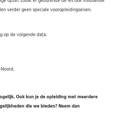
lige opzet zodat er gedurende de les ook voldoende
lden verder geen speciale vooropleidingseisen.
ng op de volgende data:
-Noord.
mogelijk. Ook kun je de opleiding met meerdere
mogelijkheden die we bieden? Neem dan