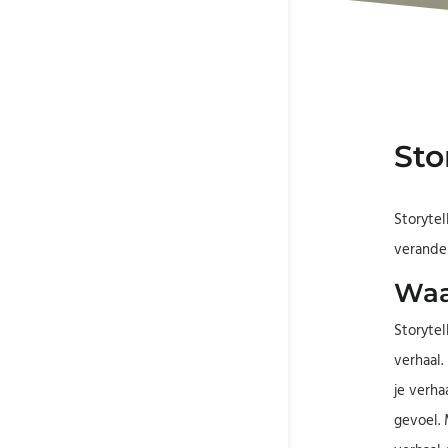
Sto
Storytel
verande
Waar
Storytel
verhaal.
je verha
gevoel. 