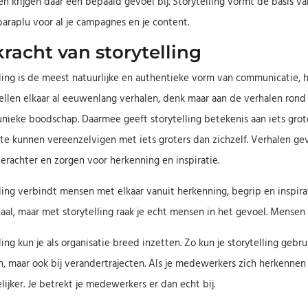
en krijgen daar een bepaald gevoel bij. Storytelling vormt de basis v
paraplu voor al je campagnes en je content.
racht van storytelling
ling is de meest natuurlijke en authentieke vorm van communicatie, het
ellen elkaar al eeuwenlang verhalen, denk maar aan de verhalen rond 
unieke boodschap. Daarmee geeft storytelling betekenis aan iets gr
 te kunnen vereenzelvigen met iets groters dan zichzelf. Verhalen ge
rachter en zorgen voor herkenning en inspiratie.
ling verbindt mensen met elkaar vanuit herkenning, begrip en inspira
aal, maar met storytelling raak je echt mensen in het gevoel. Mensen
ling kun je als organisatie breed inzetten. Zo kun je storytelling gebru
n, maar ook bij verandertrajecten. Als je medewerkers zich herkennen 
ijker. Je betrekt je medewerkers er dan echt bij.