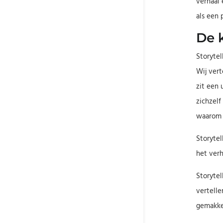
verhaal 
als een 
De k
Storytel
Wij vert
zit een 
zichzelf
waarom e
Storytel
het verh
Storytel
vertelle
gemakkel