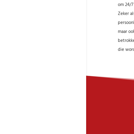
om 24/7 
Zeker al
persoonl
maar ook
betrokke
die word