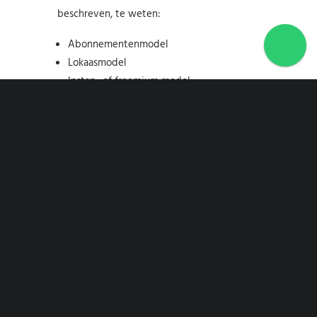
beschreven, te weten:
Abonnementenmodel
Lokaasmodel
Instap- of freemium model
Advertentiemodel
Veilingmodel
Brokage of makelaarsmodel
Verkoop gebruiksgegevens
Yield management
Abonnementenmodel
Bij het abonnementenmodel sluit je als
gebruiker een abonnement af en neem je
een abonnement op de betreffende dienst.
Vaak betaal je als gebruiker een bepaald
bedrag per maand (het abonnementsgeld).